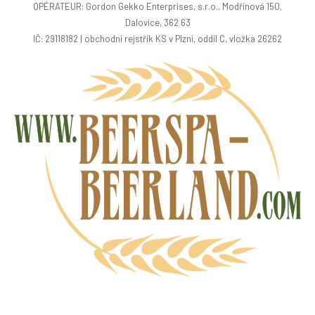
OPÉRATEUR: Gordon Gekko Enterprises, s.r.o., Modřínová 150,
Dalovice, 362 63
IČ: 29118182 | obchodní rejstřík KS v Plzni, oddíl C, vložka 26262