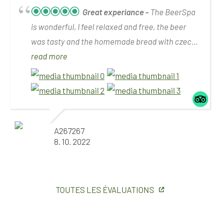
Great experiance
The BeerSpa
is wonderful, I feel relaxed and free, the beer
was tasty and the homemade bread with czech
butter of greaves was great.
read more
A267267
8. 10. 2022
TOUTES LES ÉVALUATIONS