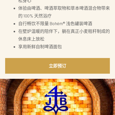
松身心
体验由啤酒、啤酒萃取物和草本啤酒混合物带来
的 100% 天然浴疗
自行畅饮不限量 Bohém® 浅色罐装啤酒
在壁炉温暖的陪伴下，躺在真正小麦秸秆制成的
休息床上放松
享用新鲜自制啤酒面包
立即预订