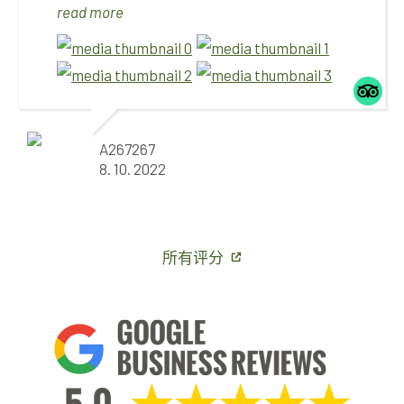
butter of greaves was great.
read more
A267267
8. 10. 2022
所有评分