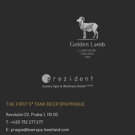
THE FIRST 5* TANK BEER SPA PRAGUE
Revoluční 22, Praha 1, 110 00
T: +420 732 277 277
E:
prague@beerspa-beerland.com