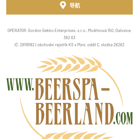
导航
OPERATOR: Gordon Gekko Enterprises, s.r.o., Modřínová 150, Dalovice,
362 63
IČ: 29118182 | obchodní rejstřík KS v Plzni, oddíl C, vložka 26262