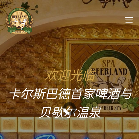
跳
至
内
容
欢迎光临
卡尔斯巴德首家啤酒与
贝歇尔温泉