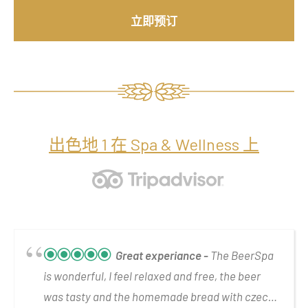
立即预订
出色地 1 在 Spa & Wellness 上
Great experiance
The BeerSpa
is wonderful, I feel relaxed and free, the beer
was tasty and the homemade bread with czech