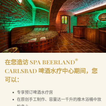
®
在您造访
SPA BEERLAND
CARLSBAD 啤酒水疗中心
期间，您
可以：
专享预订啤酒水疗房
在原创手工制作、容量达一千升的橡木浴桶中放