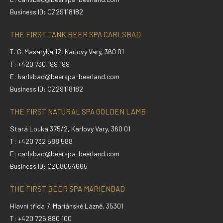
Business ID: CZ29118182
THE FIRST TANK BEER SPA CARLSBAD
T. G. Masaryka 12, Karlovy Vary, 360 01
T: +420 730 199 199
E:
karlsbad@beerspa-beerland.com
Business ID: CZ29118182
THE FIRST NATURAL SPA GOLDEN LAMB
Stará Louka 375/2, Karlovy Vary, 360 01
T: +420 732 588 588
E:
carlsbad@beerspa-beerland.com
Business ID: CZ08054665
THE FIRST BEER SPA MARIENBAD
Hlavní třída 7, Mariánské Lázně, 35301
T: +420 725 880 100