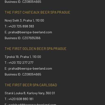
Business ID: CZ08054665
THE FIRST CHATEAUX BEER SPA PRAGUE
Nový Svět 3, Praha 1, 110 00
T: +420 725 898 383
E:
praha@beerspa-beerland.com
Business ID: CZ07935366
THE FIRST GOLDEN BEER SPA PRAGUE
Týnská 19, Praha 1, 110 00
T: +420 732 277 277
E:
praha@beerspa-beerland.com
Business ID: CZ08054665
THE FIRST BEER SPA CARLSBAD
Stará Louka 8, Karlovy Vary, 360 01
T: +420 608 880 181
E:
carlsbad@beerspa-beerland.com