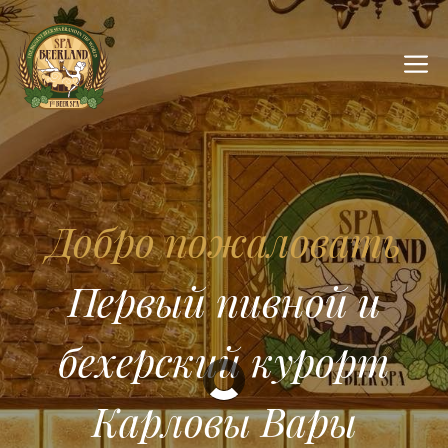
Перейти
к
М
содержимому
Добро пожаловать
Первый пивной и
бехерский курорт
Карловы Вары