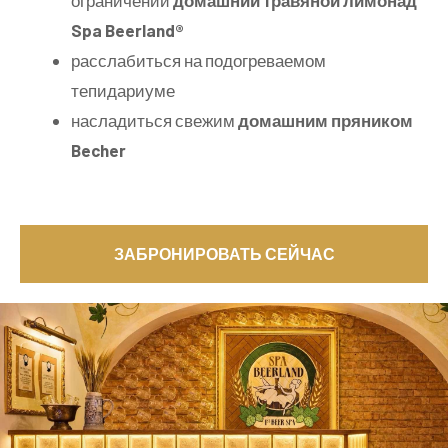
ограничений
домашний травяной лимонад
Spa Beerland®
расслабиться на подогреваемом
тепидариуме
насладиться свежим
домашним пряником
Becher
ЗАБРОНИРОВАТЬ СЕЙЧАС