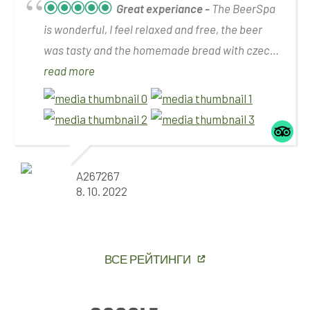
Great experiance
The BeerSpa
is wonderful, I feel relaxed and free, the beer
was tasty and the homemade bread with czech
butter of greaves was great.
read more
A267267
8. 10. 2022
ВСЕ РЕЙТИНГИ