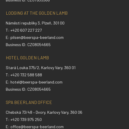
LODGING AT THE GOLDEN LAMB
Náměstí republiky 3, Plzeň, 301 00
T: +420 607 227 227
E:
pilsen@beerspa-beerland.com
Business ID: CZ08054665
HOTEL GOLDEN LAMB
Stará Louka 375/2, Karlovy Vary, 360 01
T: +420 732 588 588
E:
hotel@beerspa-beerland.com
Business ID: CZ08054665
SPA BEERLAND OFFICE
Chebská 73/48 – Dvory, Karlovy Vary, 360 06
T: +420 739 975 250
E:
office@beerspa-beerland.com