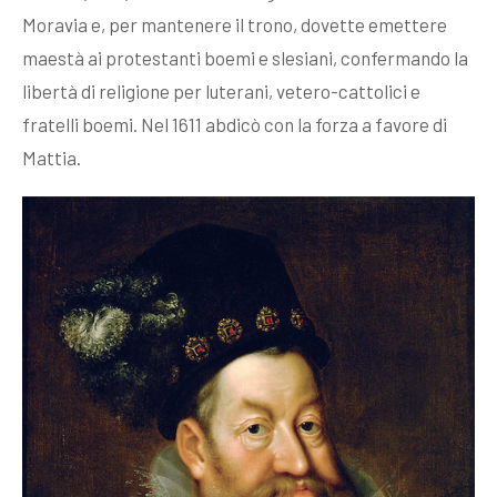
Moravia e, per mantenere il trono, dovette emettere
maestà ai protestanti boemi e slesiani, confermando la
libertà di religione per luterani, vetero-cattolici e
fratelli boemi. Nel 1611 abdicò con la forza a favore di
Mattia.