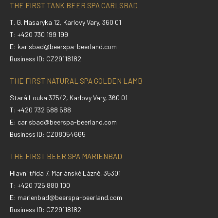
THE FIRST TANK BEER SPA CARLSBAD
T. G. Masaryka 12, Karlovy Vary, 360 01
T: +420 730 199 199
E:
karlsbad@beerspa-beerland.com
Business ID: CZ29118182
THE FIRST NATURAL SPA GOLDEN LAMB
Stará Louka 375/2, Karlovy Vary, 360 01
T: +420 732 588 588
E:
carlsbad@beerspa-beerland.com
Business ID: CZ08054665
THE FIRST BEER SPA MARIENBAD
Hlavní třída 7, Mariánské Lázně, 35301
T: +420 725 880 100
E:
marienbad@beerspa-beerland.com
Business ID: CZ29118182