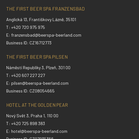
THE FIRST BEER SPA FRANZENSBAD
Anglická 13, Františkovy Lázně, 35101
T: +420 720 975 975
E:
franzensbad@beerspa-beerland.com
Business ID: CZ16712773
THE FIRST BEER SPA PILSEN
Náměstí Republiky 3, Plzeň, 301 00
T: +420 607 227 227
E:
pilsen@beerspa-beerland.com
Business ID: CZ08054665
HOTEL AT THE GOLDEN PEAR
Nový Svět 3, Praha 1, 110 00
T: +420 725 898 383
E:
hotel@beerspa-beerland.com
Business ID: CZ07935366