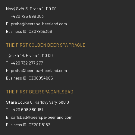
Nový Svět 3, Praha 1, 110 00
T: +420 725 898 383
E:
praha@beerspa-beerland.com
Business ID: CZ07935366
THE FIRST GOLDEN BEER SPA PRAGUE
Týnská 19, Praha 1, 110 00
T: +420 732 277 277
E:
praha@beerspa-beerland.com
Business ID: CZ08054665
THE FIRST BEER SPA CARLSBAD
Stará Louka 8, Karlovy Vary, 360 01
T: +420 608 880 181
E:
carlsbad@beerspa-beerland.com
Business ID: CZ29118182