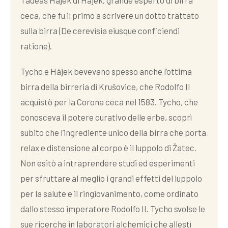
Tadeáš Hájek di Hájek, grande esperto di birra
ceca, che fu il primo a scrivere un dotto trattato
sulla birra (De cerevisia eiusque conficiendi
ratione).
Tycho e Hájek bevevano spesso anche l’ottima
birra della birreria di Krušovice, che Rodolfo II
acquistò per la Corona ceca nel 1583. Tycho, che
conosceva il potere curativo delle erbe, scoprì
subito che l’ingrediente unico della birra che porta
relax e distensione al corpo è il luppolo di Žatec.
Non esitò a intraprendere studi ed esperimenti
per sfruttare al meglio i grandi effetti del luppolo
per la salute e il ringiovanimento, come ordinato
dallo stesso imperatore Rodolfo II. Tycho svolse le
sue ricerche in laboratori alchemici che allestì